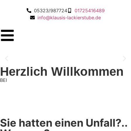
05323/987724
01725416489
info@klausis-lackierstube.de
Herzlich Willkommen
Klausi's Autovermietung
BEI
Sie benötigen einen Ersatzwagen ?
Mehr erfahren
Sie hatten einen Unfall?..